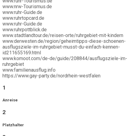
www.ruhr-Tourismus.de
www.nrw-Tourismus.de
www.ruhr-Guide.de
www.ruhrtopcard.de
www.ruhr-Guide.de
www.ruhrpottblick.de
www.stadtlandtour.de/reisen-orte/ruhrgebiet-mit-kindern
www.derwesten.de/region/geheimtipps-diese-schoenen-
ausflugsziele-im-ruhrgebiet-musst-du-einfach-kennen-
id211655169.html
www.komoot.com/de-de/guide/208844/ausflugsziele-im-
ruhrgebiet
www.familienausflug.info
https://www.gay-party.de/nordrhein-westfalen
1
Anreise
2
Platzhalter