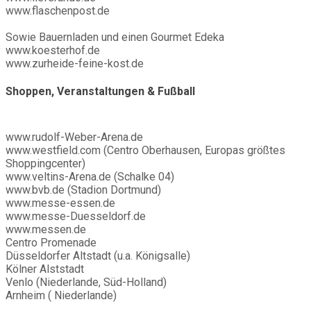
www.flaschenpost.de
Sowie Bauernladen und einen Gourmet Edeka
www.koesterhof.de
www.zurheide-feine-kost.de
Shoppen, Veranstaltungen & Fußball
www.rudolf-Weber-Arena.de
www.westfield.com (Centro Oberhausen, Europas größtes
Shoppingcenter)
www.veltins-Arena.de (Schalke 04)
www.bvb.de (Stadion Dortmund)
www.messe-essen.de
www.messe-Duesseldorf.de
www.messen.de
Centro Promenade
Düsseldorfer Altstadt (u.a. Königsalle)
Kölner Alststadt
Venlo (Niederlande, Süd-Holland)
Arnheim ( Niederlande)