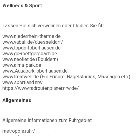
Wellness & Sport
Lassen Sie sich verwöhnen oder bleiben Sie fit::
www.niederrhein-therme.de
www.vabali.de/duesseldorf/
www.topgolfoberhausen.de
www.gc-roettgersbach.de
www.neoliet.de (Bouldern)
www.alma-park.de
www..Aquapark-oberhausen.de
www.treatwell.de (Für Frisöre, Nagelstudios, Massagen etc.)
www.sportland.nrw
https://www.radroutenplaner.nrw.de/
Allgemeines
Allgemeine Informationen zum Ruhrgebiet
metropole.ruhr/